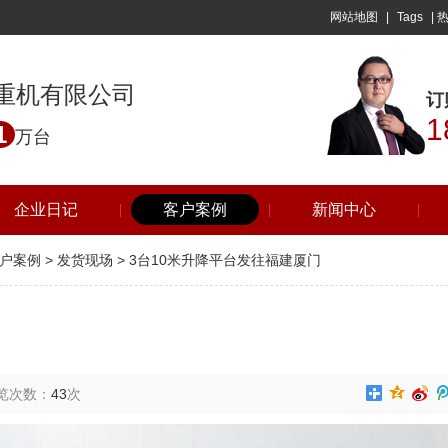
网站地图
|
Tags
|
重机有限公司
订
1
1
万台
企业日记
客户案例
新闻中心
户案例
>
发货现场
>
3台10米升降平台发往福建厦门
门
览次数：
43
次