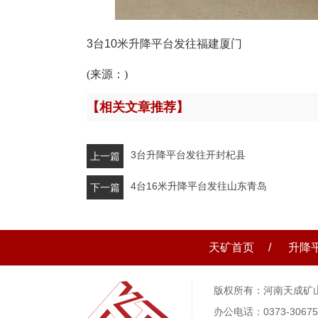
3台10米升降平台发往福建厦门
(来源：)
【相关文章推荐】
3台升降平台发往开封杞县
上一篇
4台16米升降平台发往山东青岛
下一篇
天矿首页
/
升降
版权所有：河南天成矿
办公电话：0373-3067