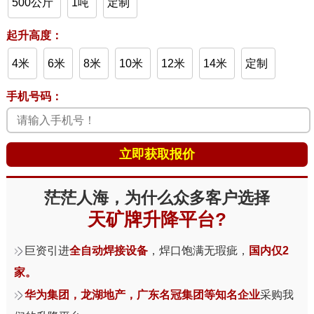
500公斤
1吨
定制
起升高度：
4米
6米
8米
10米
12米
14米
定制
手机号码：
茫茫人海，为什么众多客户选择
天矿牌升降平台?
巨资引进
全自动焊接设备
，焊口饱满无瑕疵，
国内仅2
家。
华为集团，龙湖地产，广东名冠集团等知名企业
采购我