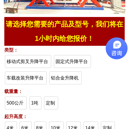
湖北武汉 熊经理 177/09 移动式升降平台500公斤10米 已发送报
价单。
请选择您需要的产品及型号，我们将在
广东梅州 刘经理 133/20 移动式升降平台500公斤4米 报价已发
送。
1小时内给您报价！
江苏盐城 柴经理 189/70 铝合金升降机双柱10米 已发送报价。
类型：
新疆乌鲁木齐 庞经理 133/59 车载式升降平台10米 已出方案和报
价。
移动式剪叉升降平台
固定式升降平台
湖北恩施 何女士 156/18 移动式升降平台500公斤12米 技术问题
车载改装升降平台
铝合金升降机
已解决。
广东佛山 陈总 189/09 移动式升降平台500公斤6米 报价单已发
载重量：
送。
500公斤
1吨
定制
河南洛阳 张女士 132/51 移动式升降平台500公斤8米 报价单已
发送。
起升高度：
福建漳州 陈经理 137/01 移动式升降平台1吨10米 咨询已解决。
4米
6米
8米
10米
12米
14米
定制