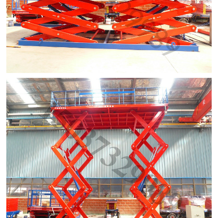
广东佛山 陈总 189/09 移动式升降平台500公斤6米 报价单已发
送。
河南洛阳 张女士 132/51 移动式升降平台500公斤8米 报价单已
发送。
福建漳州 陈经理 137/01 移动式升降平台1吨10米 咨询已解决。
河北魏县 牛总 138/20 移动式升降平台500公斤14米 报价单已发
送。
浙江宁波 丁经理 135/38 固定式升降平台 已出方案和报价单。