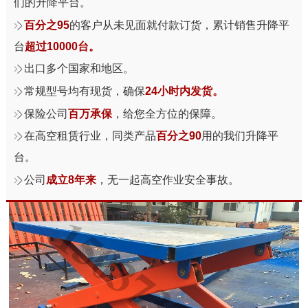
们的升降平台。
百分之95
的客户从未见面就付款订货，累计销售升降平
台
超过10000台。
出口多个国家和地区。
常规型号均有现货，确保
24小时内发货。
保险公司
百万承保
，给您全方位的保障。
在高空租赁行业，同类产品
百分之90
用的我们升降平
台。
公司
成立8年来
，无一起高空作业安全事故。